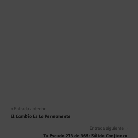
Navegación
Entrada anterior
El Cambio Es Lo Permanente
de
Entrada siguiente
entradas
Tu Escudo 273 de 365: Sólida Confianza