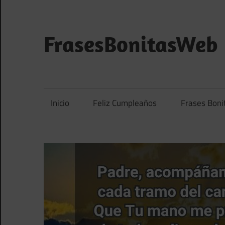
Saltar
al
contenido
FrasesBonitasWeb
Frases
bonitas,
frases
Inicio
Feliz Cumpleaños
Frases Boni
de
amor
y
frases
de
reflexión
diarias