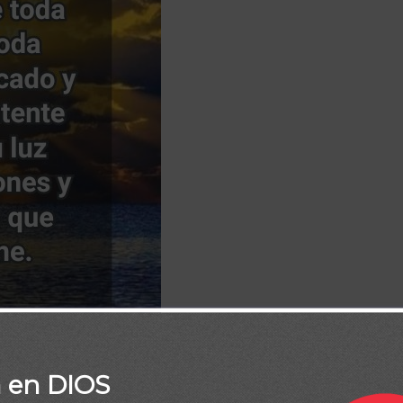
/
Frase Diaria Biblia
/
Frase Diaria Loaded
/
Frases Diarias
a en DIOS