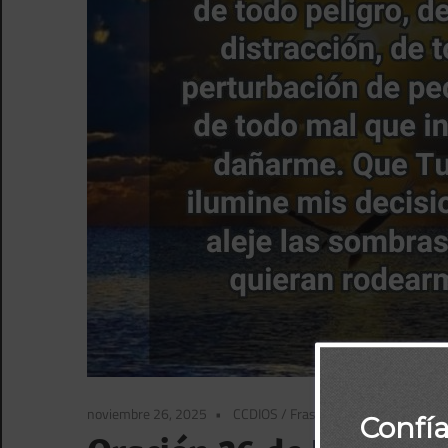
noviembre 26, 2025
CCDIOS
/
Frase Diaria BBPorTemas
Confí