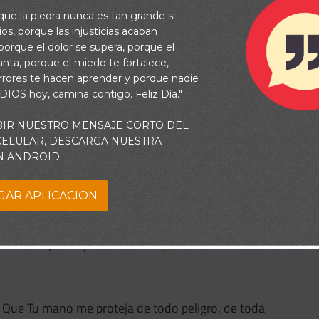
re de 2025: Oración para
rque la piedra nunca es tan grande si
aria de Dios
os, porque las injusticias acaban
orque el dolor se supera, porque el
vanta, porque el miedo te fortalece,
rrores te hacen aprender y porque nadie
 DIOS hoy, camina contigo. Feliz Día."
os.
BIR NUESTRO MENSAJE CORTO DEL
 CELULAR, DESCARGA NUESTRA
andecer su rostro sobre ti, y tenga de ti misericordia; Jehová
N ANDROID.
 6:24–26
GAR APLICACION
bo con humildad Tu bendición. Gracias porque caminas
corazón. Que Tu presencia marque cada momento de esta
Que Tu mano me proteja de todo peligro, de toda