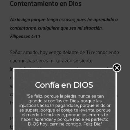
Contentamiento en Dios
No lo digo porque tenga escasez, pues he aprendido a
contentarme, cualquiera que sea mi situación.
Filipenses 4:11
Señor amado, hoy vengo delante de Ti reconociendo
que muchas veces mi corazón se siente
insatisfecho. Hay momentos en los que me enfoco
más en lo que me falta que en las bendiciones que
Confía en DIOS
ya has puesto en mi vida. A veces comparo mi
camino con el de otros y termino sintiéndome vacío,
"Se feliz, porque la piedra nunca es tan
grande si confías en Dios, porque las
frustrado o desanimado.
injusticias acaban pagándose, porque el dolor
se supera, porque el coraje te levanta, porque
el miedo te fortalece, porque los errores te
Padre, perdóname cuando busco plenitud en cosas
hacen aprender y porque nadie es perfecto.
DIOS hoy, camina contigo. Feliz Día."
temporales y olvido que solo Tú puedes llenar