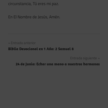
circunstancia, Tú eres mi paz.
En El Nombre de Jesús, Amén.
Navegación
Entrada anterior
Biblia Devocional en 1 Año: 2 Samuel 8
de
Entrada siguiente
entradas
24 de Junio: Echar una mano a nuestros hermanos