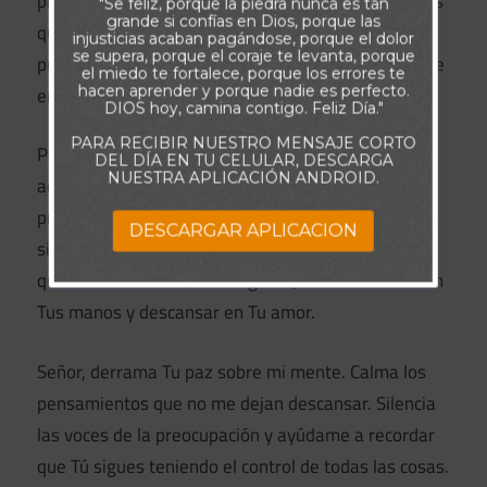
preguntas que aún no tienen respuesta y las cargas
"Se feliz, porque la piedra nunca es tan
grande si confías en Dios, porque las
que llevo en silencio. Tú ves aquello que nadie más
injusticias acaban pagándose, porque el dolor
se supera, porque el coraje te levanta, porque
puede ver y entiendes perfectamente lo que sucede
el miedo te fortalece, porque los errores te
hacen aprender y porque nadie es perfecto.
en mi interior.
DIOS hoy, camina contigo. Feliz Día."
PARA RECIBIR NUESTRO MENSAJE CORTO
Por eso hoy vengo a Tus pies para entregarte todo
DEL DÍA EN TU CELULAR, DESCARGA
NUESTRA APLICACIÓN ANDROID.
aquello que perturba mi corazón. Te entrego mis
preocupaciones, mis ansiedades, mis temores y las
DESCARGAR APLICACION
situaciones que están fuera de mi control. Ya no
quiero llevar solo estas cargas. Quiero colocarlas en
Tus manos y descansar en Tu amor.
Señor, derrama Tu paz sobre mi mente. Calma los
pensamientos que no me dejan descansar. Silencia
las voces de la preocupación y ayúdame a recordar
que Tú sigues teniendo el control de todas las cosas.