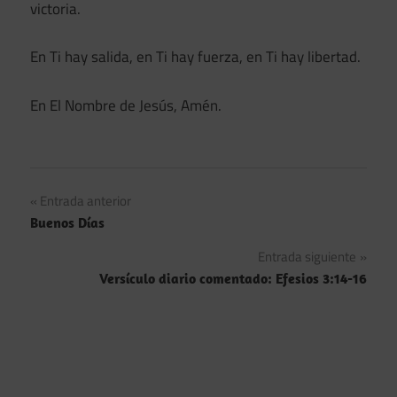
victoria.
En Ti hay salida, en Ti hay fuerza, en Ti hay libertad.
En El Nombre de Jesús, Amén.
Navegación
Entrada anterior
Buenos Días
de
Entrada siguiente
entradas
Versículo diario comentado: Efesios 3:14-16