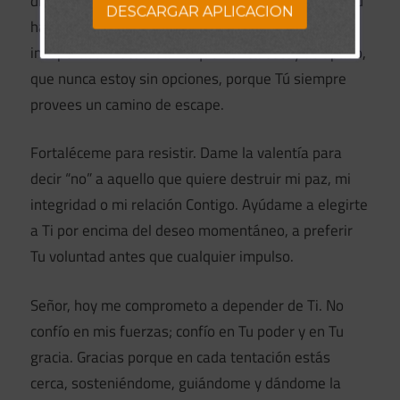
discernimiento para ver claramente la salida que Tú
DESCARGAR APLICACION
has preparado, aun cuando parezca pequeña o
inesperada. Recuérdame que nunca estoy atrapado,
que nunca estoy sin opciones, porque Tú siempre
provees un camino de escape.
Fortaléceme para resistir. Dame la valentía para
decir “no” a aquello que quiere destruir mi paz, mi
integridad o mi relación Contigo. Ayúdame a elegirte
a Ti por encima del deseo momentáneo, a preferir
Tu voluntad antes que cualquier impulso.
Señor, hoy me comprometo a depender de Ti. No
confío en mis fuerzas; confío en Tu poder y en Tu
gracia. Gracias porque en cada tentación estás
cerca, sosteniéndome, guiándome y dándome la