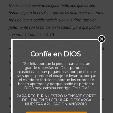
No os ha sobrevenido ninguna tentación que no sea
humana; pero fiel es Dios, que no os dejará ser tentados
más de lo que podéis resistir, sino que dará también
juntamente con la tentación la salida, para que podáis
soportar. 1 Corintios 10:13
Padre amado, hoy reconozco que la tentación es una
Confía en DIOS
realidad en mi caminar diario. No siempre soy
fuerte, y muchas veces me siento vulnerable, pero
"Se feliz, porque la piedra nunca es tan
grande si confías en Dios, porque las
me aferro a Tu verdad: Tú eres fiel. Gracias porque
injusticias acaban pagándose, porque el dolor
se supera, porque el coraje te levanta, porque
nunca permitirás una carga más pesada de lo que
el miedo te fortalece, porque los errores te
hacen aprender y porque nadie es perfecto.
puedo soportar con Tu ayuda.
DIOS hoy, camina contigo. Feliz Día."
PARA RECIBIR NUESTRO MENSAJE CORTO
Señor, cuando las tentaciones se acerquen, abre mis
DEL DÍA EN TU CELULAR, DESCARGA
NUESTRA APLICACIÓN ANDROID.
oídos espirituales para escuchar Tu voz. Dame