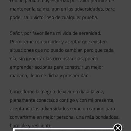
con un pedido muy especial: por favor permíteme
mantener la calma, aun en las adversidades, para
poder salir victorioso de cualquier prueba.
Señor, por favor llena mi vida de serenidad.
Permíteme comprender y aceptar que existen
situaciones que no puedo cambiar, pero que cada
día, sin importar las circunstancias, puedo
emprender acciones para construir un mejor
mañana, lleno de dicha y prosperidad.
Concédeme la alegría de vivir un día a la vez,
plenamente conectado contigo y con mi presente,
aceptando las adversidades como un camino para
convertirme en mejor persona, una más bondadosa,
humilde y resiliente.