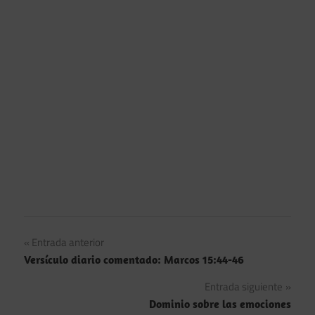
Navegación
Entrada anterior
Versículo diario comentado: Marcos 15:44-46
de
Entrada siguiente
entradas
Dominio sobre las emociones