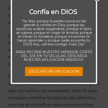
Por favor, ayúdame a desprenderme del ego y de la
Confía en DIOS
soberbia, pues son pesadas cargas que me impiden
"Se feliz, porque la piedra nunca es tan
avanzar por el camino de tu amor.
grande si confías en Dios, porque las
injusticias acaban pagándose, porque el dolor
se supera, porque el coraje te levanta, porque
Señor, yo confío en tu palabra y sé que Tú cumplirás
el miedo te fortalece, porque los errores te
hacen aprender y porque nadie es perfecto.
tu promesa en mi vida. Tú eres la verdadera
DIOS hoy, camina contigo. Feliz Día."
tranquilidad aun en medio de las tribulaciones y Tú
PARA RECIBIR NUESTRO MENSAJE CORTO
eres respuesta, incluso a la más difícil de las
DEL DÍA EN TU CELULAR, DESCARGA
NUESTRA APLICACIÓN ANDROID.
preguntas.
DESCARGAR APLICACION
Porque para Ti no existen imposibles y porque tu
amor y bondad son infinitos, en tus manos pongo mi
vida, mis sueños y mis necesidades. Serás Tú quien
me ayude a encontrar la salida de cada laberinto y
quien me dé el triunfo en cada una de mis luchas.