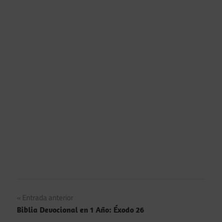
Navegación
Entrada anterior
Biblia Devocional en 1 Año: Éxodo 26
de