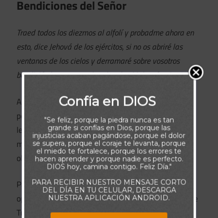
Bendiciones del Señor
Traed todos los diezmos al alfolí y probadme ahora en
esto, dice Jehová de los ejércitos, si no os abriré las
ventanas de los cielos y derramaré sobre vosotros
bendición hasta que sobreabunde.
Malaquías 3:10
Confía en DIOS
Amado Señor, gracias por enseñarme el principio
perfecto de sembrar y cosechar. Tú has establecido
"Se feliz, porque la piedra nunca es tan
grande si confías en Dios, porque las
leyes espirituales llenas de gracia, y me has
injusticias acaban pagándose, porque el dolor
mostrado que cada semilla de amor, generosidad y
se supera, porque el coraje te levanta, porque
el miedo te fortalece, porque los errores te
obediencia tiene un propósito eterno.
hacen aprender y porque nadie es perfecto.
DIOS hoy, camina contigo. Feliz Día."
PARA RECIBIR NUESTRO MENSAJE CORTO
Padre, hoy vengo con un corazón agradecido por la
DEL DÍA EN TU CELULAR, DESCARGA
oportunidad de dar. No doy para recibir, sino porque
NUESTRA APLICACIÓN ANDROID.
Tú me has llamado a bendecir a otros, tal como Tú