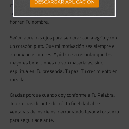
DESCARGAR APLICACION
me has bendecido a mí. Gracias por permitirme
sembrar tiempo, recursos, palabras y actos que
honren Tu nombre.
Señor, abre mis ojos para sembrar con alegría y con
un corazón puro. Que mi motivación sea siempre el
amor y no el interés. Ayúdame a recordar que las
mayores bendiciones no son materiales, sino
espirituales: Tu presencia, Tu paz, Tu crecimiento en
mi vida.
Gracias porque cuando doy conforme a Tu Palabra,
Tú caminas delante de mí. Tu fidelidad abre
ventanas de los cielos, derramando favor y fortaleza
para seguir adelante.