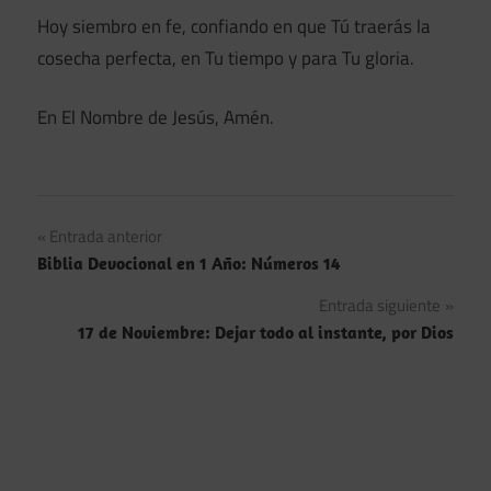
Hoy siembro en fe, confiando en que Tú traerás la
cosecha perfecta, en Tu tiempo y para Tu gloria.
En El Nombre de Jesús, Amén.
Navegación
Entrada anterior
Biblia Devocional en 1 Año: Números 14
de
Entrada siguiente
entradas
17 de Noviembre: Dejar todo al instante, por Dios