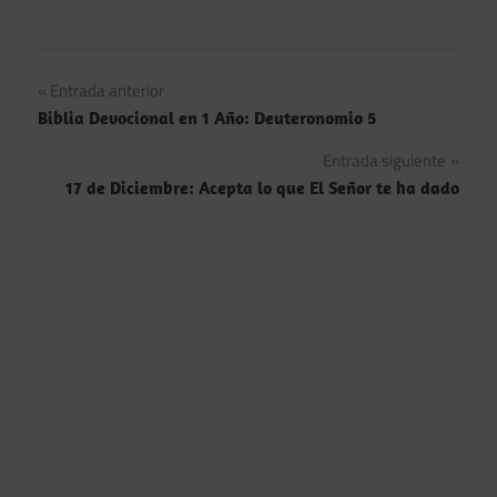
Navegación
Entrada anterior
Biblia Devocional en 1 Año: Deuteronomio 5
de
Entrada siguiente
entradas
17 de Diciembre: Acepta lo que El Señor te ha dado