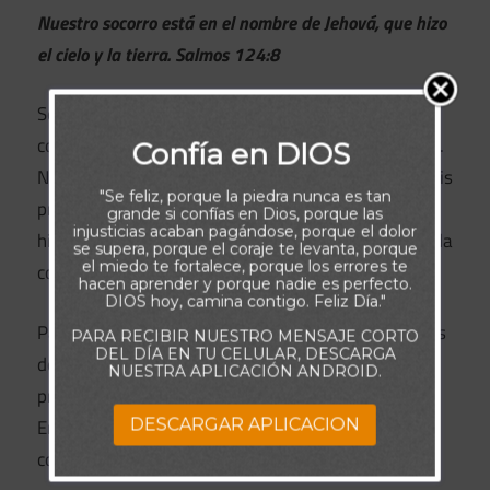
Nuestro socorro está en el nombre de Jehová, que hizo
el cielo y la tierra.
Salmos 124:8
Señor amado, hoy levanto mi mirada y reconozco
con humildad que mi ayuda viene únicamente de Ti.
Confía en DIOS
No busco socorro en mis fuerzas, ni descanso en mis
"Se feliz, porque la piedra nunca es tan
propias capacidades, porque Tú eres el Dios que
grande si confías en Dios, porque las
injusticias acaban pagándose, porque el dolor
hizo los cielos y la tierra, y también formaste mi vida
se supera, porque el coraje te levanta, porque
el miedo te fortalece, porque los errores te
con propósito eterno.
hacen aprender y porque nadie es perfecto.
DIOS hoy, camina contigo. Feliz Día."
Padre, Tú conoces cada desafío que enfrento. Antes
PARA RECIBIR NUESTRO MENSAJE CORTO
DEL DÍA EN TU CELULAR, DESCARGA
de que yo lo viera, Tú ya habías preparado la
NUESTRA APLICACIÓN ANDROID.
provisión, la dirección y la fortaleza necesarias.
Enséñame a depender de Ti en todo momento, a
DESCARGAR APLICACION
confiar en Tu nombre y a descansar en Tu poder.