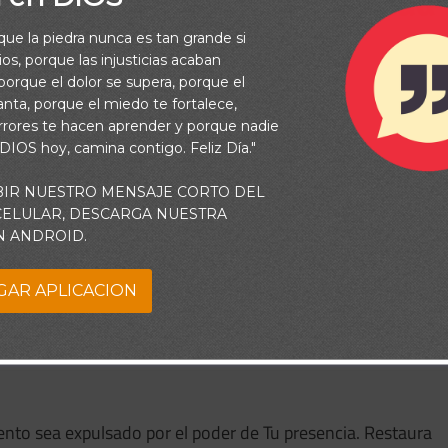
2026: Oración para la salud
rque la piedra nunca es tan grande si
uestro cuerpo
os, porque las injusticias acaban
orque el dolor se supera, porque el
vanta, porque el miedo te fortalece,
rrores te hacen aprender y porque nadie
 DIOS hoy, camina contigo. Feliz Día."
estro cuerpo.
BIR NUESTRO MENSAJE CORTO DEL
 CELULAR, DESCARGA NUESTRA
lo levantará; y si hubiere cometido pecados, le serán
N ANDROID.
GAR APLICACION
idad en mi cuerpo. Tú conoces cada célula, cada órgano,
os. Te pido que extiendas Tu mano sanadora sobre mí y me
ento sea expulsado por el poder de Tu presencia. Restaura