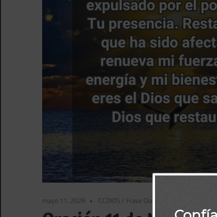
mayo 11, 2026
CCDIOS
/
Frase Diaria BBPorTemas
/
Fras
Confí