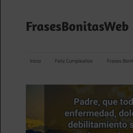
Saltar
al
contenido
FrasesBonitasWeb
Frases
bonitas,
frases
Inicio
Feliz Cumpleaños
Frases Boni
de
amor
y
frases
de
reflexión
diarias