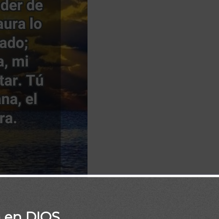
e Diaria Biblia
/
Frase Diaria Loaded
/
Frases Diarias
a en DIOS