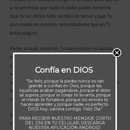
y no permitas que nada ni nadie pueda dañarme.
Que Tu luz disipe toda sombra de temor y que Tu
paz inunde mi corazón, recordándome que en Ti
estoy seguro.
Padre amado, extiende Tu mano sobre mi familia,
mis seres queridos y todo lo que has puesto bajo mi
cuidado. Envía a Tus ángeles para que nos guarden
Confía en DIOS
en cada camino, librándonos de todo accidente,
"Se feliz, porque la piedra nunca es tan
enfermedad o adversidad. Declaro que ningún arma
grande si confías en Dios, porque las
forjada contra nosotros prosperará, porque Tú eres
injusticias acaban pagándose, porque el dolor
se supera, porque el coraje te levanta, porque
nuestro defensor y escudo protector.
el miedo te fortalece, porque los errores te
hacen aprender y porque nadie es perfecto.
DIOS hoy, camina contigo. Feliz Día."
Gracias, Señor, porque sé que bajo Tu amparo nada
PARA RECIBIR NUESTRO MENSAJE CORTO
me faltará. Hoy descanso en la certeza de que Tú
DEL DÍA EN TU CELULAR, DESCARGA
NUESTRA APLICACIÓN ANDROID.