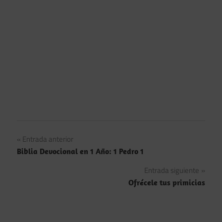
Navegación
Entrada anterior
Biblia Devocional en 1 Año: 1 Pedro 1
de
Entrada siguiente
entradas
Ofrécele tus primicias