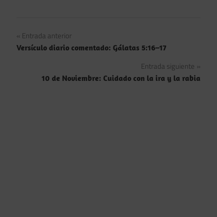
Navegación
Entrada anterior
Versículo diario comentado: Gálatas 5:16–17
de
Entrada siguiente
entradas
10 de Noviembre: Cuidado con la ira y la rabia