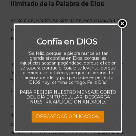
Ilimitado de la Palabra de Dios
Así será mi palabra que sale de mi boca; no volverá a mí
vacía, sino que hará lo que yo quiero, y será prosperada
en aquello para que la envié.
Isaías 55:11
Confía en DIOS
"Se feliz, porque la piedra nunca es tan
Padre amado, gracias por Tu Palabra viva y eterna,
grande si confías en Dios, porque las
que tiene poder para crear, transformar y sanar. Tus
injusticias acaban pagándose, porque el dolor
se supera, porque el coraje te levanta, porque
promesas son seguras, y cada palabra que sale de
el miedo te fortalece, porque los errores te
hacen aprender y porque nadie es perfecto.
Tu boca cumple exactamente el propósito para el
DIOS hoy, camina contigo. Feliz Día."
cual fue enviada.
PARA RECIBIR NUESTRO MENSAJE CORTO
DEL DÍA EN TU CELULAR, DESCARGA
NUESTRA APLICACIÓN ANDROID.
Hoy decido creer y confiar en Tu Palabra por encima
de toda circunstancia. Ella es mi fundamento, mi
DESCARGAR APLICACION
esperanza y mi fortaleza. Señor, enséñame a
declararla con fe, a meditar en ella con devoción y a