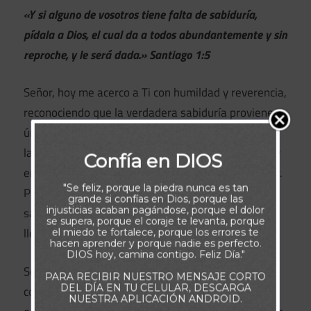
«Y si alguno de vosotros tiene falta de sabiduría,
pídala a Dios, el cual da a todos abundantemente y sin
reproche, y le será dada.» Santiago 1:5
Señor, hoy me acerco a Ti con humildad y reverencia,
reconociendo que la verdadera sabiduría proviene
únicamente de Ti. Tú eres el Dios que conoce todas
las cosas, el que ve lo que mis ojos no pueden ver y
Confía en DIOS
entiende lo que mi mente no alcanza a comprender.
"Se feliz, porque la piedra nunca es tan
Por eso, te ruego que derrames sobre mí Tu
grande si confías en Dios, porque las
injusticias acaban pagándose, porque el dolor
sabiduría, esa que viene de lo alto, pura, pacífica,
se supera, porque el coraje te levanta, porque
llena de misericordia y de buenos frutos.
el miedo te fortalece, porque los errores te
hacen aprender y porque nadie es perfecto.
DIOS hoy, camina contigo. Feliz Día."
Señor, en un mundo lleno de voces y caminos
PARA RECIBIR NUESTRO MENSAJE CORTO
DEL DÍA EN TU CELULAR, DESCARGA
confusos, enséñame a distinguir lo correcto de lo
NUESTRA APLICACIÓN ANDROID.