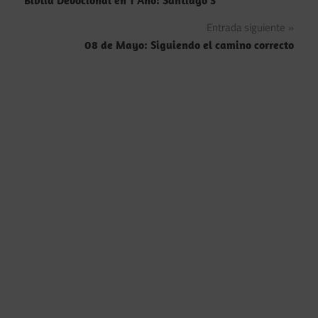
Biblia Devocional en 1 Año: Santiago 3
de
Entrada siguiente
entradas
08 de Mayo: Siguiendo el camino correcto