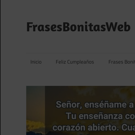
Saltar
al
contenido
FrasesBonitasWeb
Frases
bonitas,
frases
Inicio
Feliz Cumpleaños
Frases Boni
de
amor
y
frases
de
reflexión
diarias