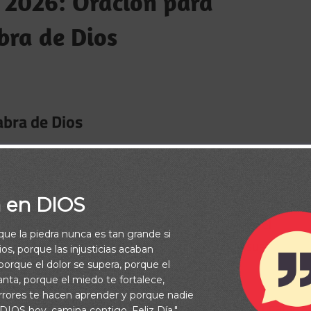
 2026: Oración para
bra de Dios
abra de Dios
nseñar, para redargüir, para corregir, para instruir en justicia, a
amente preparado para toda buena obra. 2 Timoteo 3:16–17
a en DIOS
derosa, inspirada por Tu Espíritu para instruirme en el
rque la piedra nunca es tan grande si
abra escrita, y en ella encuentro dirección, consuelo y
os, porque las injusticias acaban
orque el dolor se supera, porque el
vanta, porque el miedo te fortalece,
rrores te hacen aprender y porque nadie
 corazón abierto. Cuando Tu Palabra me corrige, ayúdame a
 DIOS hoy, camina contigo. Feliz Día."