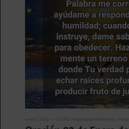
enero 2, 2026
CCDIOS
/
Frase Diaria BBPorTemas
/
Frase 