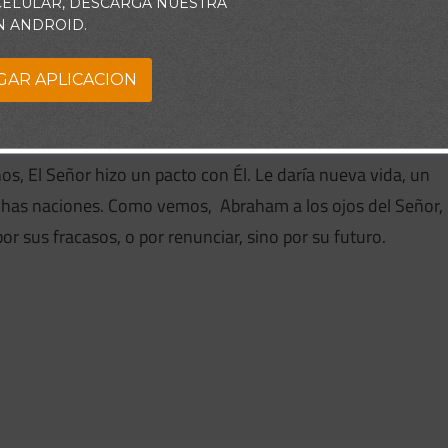
 CELULAR, DESCARGA NUESTRA
etivo por el que habíamos luchado arduamente, puede
N ANDROID.
ar todo perdido. No obstante, debemos tener presente que
GAR APLICACION
 un día debimos atrasar, si confiamos en que Dios es
s, El Señor hizo un pacto con Él. Le daría nueva vida, un
chas naciones. Como vemos, Abraham a los ojos del Señor,
or sus fracasos, o por renunciar, sino por su futuro.