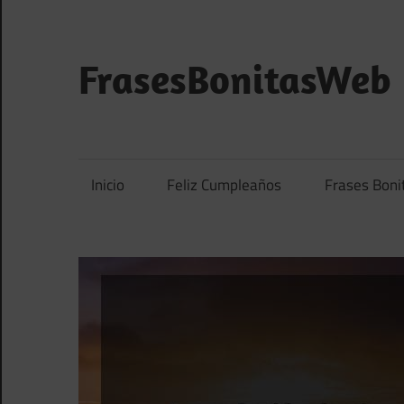
Saltar
al
contenido
FrasesBonitasWeb
Frases
bonitas,
frases
Inicio
Feliz Cumpleaños
Frases Boni
de
amor
y
frases
de
reflexión
diarias