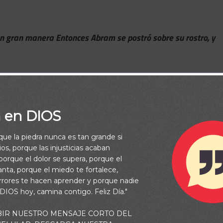
é en gran manera Entonces Abram se postró sobre su rostro, y
a en DIOS
rque la piedra nunca es tan grande si
os, porque las injusticias acaban
orque el dolor se supera, porque el
vanta, porque el miedo te fortalece,
rrores te hacen aprender y porque nadie
 DIOS hoy, camina contigo. Feliz Día."
BIR NUESTRO MENSAJE CORTO DEL