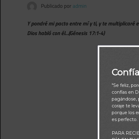
Publicado por
admin
Y pondré mi pacto entre mí y ti, y te multiplicar
Dios habló con él…(Génesis 17:1-4)
Confí
"Se feliz, po
confías en Di
pagándose, p
coraje te le
porque los e
es perfecto.
PARA RECI