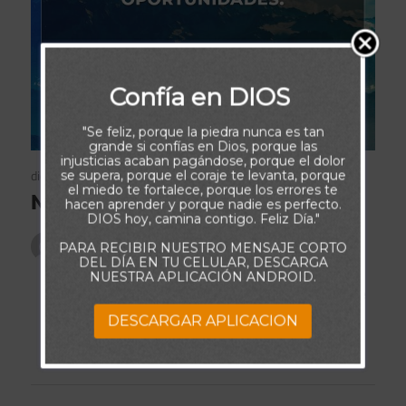
Confía en DIOS
"Se feliz, porque la piedra nunca es tan
grande si confías en Dios, porque las
injusticias acaban pagándose, porque el dolor
diciembre 13, 2018
1000 Frases Motivadoras
se supera, porque el coraje te levanta, porque
el miedo te fortalece, porque los errores te
Nuevas Oportunidades
hacen aprender y porque nadie es perfecto.
DIOS hoy, camina contigo. Feliz Día."
Publicado por
admin
PARA RECIBIR NUESTRO MENSAJE CORTO
DEL DÍA EN TU CELULAR, DESCARGA
NUESTRA APLICACIÓN ANDROID.
Ninguna idea es ilógica para quien tiene la mente
abierta a nuevas oportunidades.
DESCARGAR APLICACION