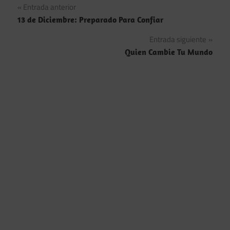
Navegación
Entrada anterior
13 de Diciembre: Preparado Para Confiar
de
Entrada siguiente
entradas
Quien Cambie Tu Mundo