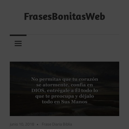
Saltar
al
FrasesBonitasWeb
contenido
Frases
bonitas,
frases
de
amor
y
frases
de
reflexión
diarias
junio 10, 2018
Frase Diaria Biblia