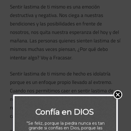
Sentir lastima de ti mismo es una emoción
destructiva y negativa. Nos ciega a nuestras
bendiciones y las posibilidades en frente de
nosotros, nos quita nuestra esperanza del hoy y del
mañana. Las personas quienes sienten lastima de sí
mismos muchas veces piensan, ¿Por qué debo
intentar algo? Voy a Fracasar.
Sentir lastima de ti mismo de hecho es idolatría
porque es un enfoque propio llevado al extremo.
Cuando nos permitimos caer en sentir lastima de
nosotros mismos, estamos esencialmente
rechazando el amor de Dios y Su habilidad para
Confía en DIOS
cambiar las cosas.
"Se feliz, porque la piedra nunca es tan
grande si confías en Dios, porque las