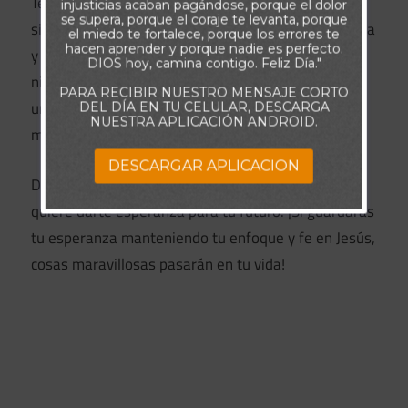
Te animo a no desperdiciar un día más de tu vida
injusticias acaban pagándose, porque el dolor
se supera, porque el coraje te levanta, porque
sintiendo lastima de ti. Cuando pierdes la esperanza
el miedo te fortalece, porque los errores te
hacen aprender y porque nadie es perfecto.
y empiezas a sentir pena de ti, detente y di: “Me
DIOS hoy, camina contigo. Feliz Día."
niego a sentir pena de mí. ¡Tal vez ahora estoy en
PARA RECIBIR NUESTRO MENSAJE CORTO
una época difícil, pero no dejaré de esperar cosas
DEL DÍA EN TU CELULAR, DESCARGA
NUESTRA APLICACIÓN ANDROID.
mejores!”
DESCARGAR APLICACION
Dios tiene pensamientos y planes para tu bien, Él
quiere darte esperanza para tu futuro. ¡Si guardarás
tu esperanza manteniendo tu enfoque y fe en Jesús,
cosas maravillosas pasarán en tu vida!