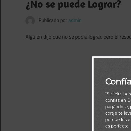
¿No se puede Lograr?
Publicado por
admin
Alguien dijo que no se podía lograr, pero él resp
Confí
"Se feliz, po
confías en Di
pagándose, p
coraje te le
porque los e
es perfecto.