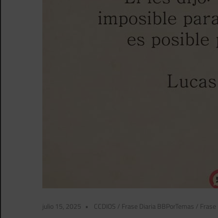
julio 15, 2025
CCDIOS
/
Frase Diaria BBPorTemas
/
Frase 