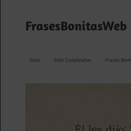
Saltar
al
contenido
FrasesBonitasWeb
Frases
bonitas,
frases
Inicio
Feliz Cumpleaños
Frases Boni
de
amor
y
frases
de
reflexión
diarias