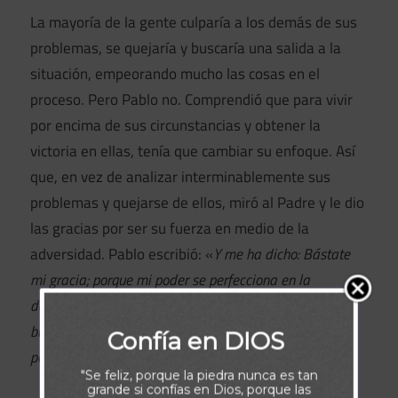
La mayoría de la gente culparía a los demás de sus
problemas, se quejaría y buscaría una salida a la
situación, empeorando mucho las cosas en el
proceso. Pero Pablo no. Comprendió que para vivir
por encima de sus circunstancias y obtener la
victoria en ellas, tenía que cambiar su enfoque. Así
que, en vez de analizar interminablemente sus
problemas y quejarse de ellos, miró al Padre y le dio
las gracias por ser su fuerza en medio de la
adversidad. Pablo escribió: «
Y me ha dicho: Bástate
mi gracia; porque mi poder se perfecciona en la
debilidad. Por tanto, de buena gana me gloriaré más
bien en mis debilidades, para que repose sobre mí el
Confía en DIOS
poder de Cristo
.» (2 Corintios 12:9).
"Se feliz, porque la piedra nunca es tan
grande si confías en Dios, porque las