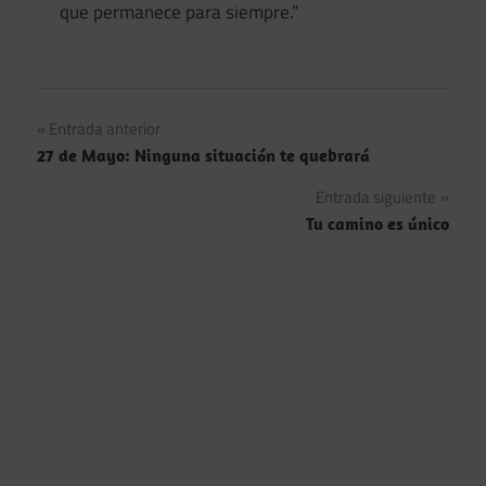
que permanece para siempre.”
Navegación
Entrada anterior
27 de Mayo: Ninguna situación te quebrará
de
Entrada siguiente
entradas
Tu camino es único