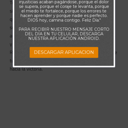
Tú puedes hacer lo mismo. Sí, Dios quiere que seas
injusticias acaban pagándose, porque el dolor
se supera, porque el coraje te levanta, porque
sincero con Él sobre tus pruebas, pero también
el miedo te fortalece, porque los errores te
hacen aprender y porque nadie es perfecto.
quiere que confíes en Él para que te ayude a
DIOS hoy, camina contigo. Feliz Día."
superarlas. Así que hoy, no te revuelques en la
PARA RECIBIR NUESTRO MENSAJE CORTO
DEL DÍA EN TU CELULAR, DESCARGA
autocompasión ni te quejes. Más bien, mira a Jesús
NUESTRA APLICACIÓN ANDROID.
y aprende a vivir la inquebrantable vida cristiana.
Reconoce que Dios Todopoderoso tiene el control de
DESCARGAR APLICACION
tu situación y te guiará en cada paso del camino
hacia la victoria.