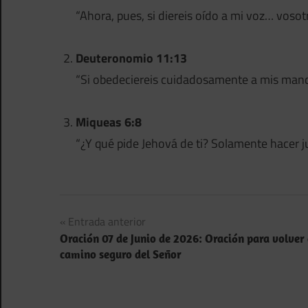
“Ahora, pues, si diereis oído a mi voz… vosot
Deuteronomio 11:13
“Si obedeciereis cuidadosamente a mis manda
Miqueas 6:8
“¿Y qué pide Jehová de ti? Solamente hacer ju
Navegación
Entrada anterior
Oración 07 de Junio de 2026: Oración para volver 
de
camino seguro del Señor
entradas