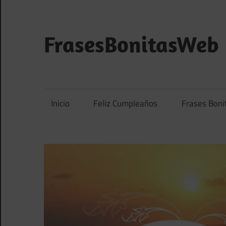
Saltar
al
contenido
FrasesBonitasWeb
Frases
bonitas,
frases
Inicio
Feliz Cumpleaños
Frases Boni
de
amor
y
frases
de
reflexión
diarias