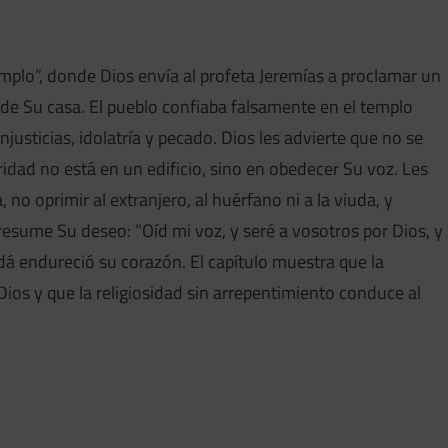
mplo”, donde Dios envía al profeta Jeremías a proclamar un
de Su casa. El pueblo confiaba falsamente en el templo
justicias, idolatría y pecado. Dios les advierte que no se
idad no está en un edificio, sino en obedecer Su voz. Les
 no oprimir al extranjero, al huérfano ni a la viuda, y
s resume Su deseo: “Oíd mi voz, y seré a vosotros por Dios, y
dá endureció su corazón. El capítulo muestra que la
 Dios y que la religiosidad sin arrepentimiento conduce al