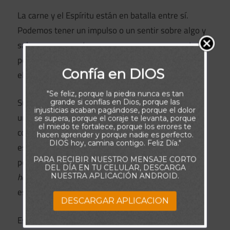
La carne y el Espíritu están en batalla entre sí.
Podemos tener un impulso o un sentir sobre algo y
sabemos en nuestros corazones que es correcto,
pero nuestras mentes tratarán de disuadirnos de
Confía en DIOS
ello. Esto sucede en todos nosotros.
"Se feliz, porque la piedra nunca es tan
Supongamos que siente que debería dar dinero a
grande si confías en Dios, porque las
injusticias acaban pagándose, porque el dolor
una familia necesitada. Su corazón cree que es lo
se supera, porque el coraje te levanta, porque
el miedo te fortalece, porque los errores te
correcto y que agradará a Dios porque este deseo
hacen aprender y porque nadie es perfecto.
DIOS hoy, camina contigo. Feliz Día."
es inspirado por el Espíritu Santo. Pero su carne
PARA RECIBIR NUESTRO MENSAJE CORTO
podría decir:
No le des nada a esas personas; nunca
DEL DÍA EN TU CELULAR, DESCARGA
han hecho nada por ti.
La carne lucha contra el
NUESTRA APLICACIÓN ANDROID.
espíritu y usted lucha por decidir a quién escuchar.
DESCARGAR APLICACION
Estoy convencida de que nos perdemos muchas