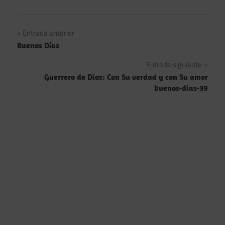
Navegación
Entrada anterior
Buenos Días
de
Entrada siguiente
entradas
Guerrero de Dios: Con Su verdad y con Su amor
buenos-dias-39