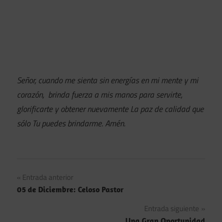
Señor, cuando me sienta sin energías en mi mente y mi
corazón, brinda fuerza a mis manos para servirte,
glorificarte y obtener nuevamente La paz de calidad que
sólo Tu puedes brindarme. Amén.
Navegación
Entrada anterior
05 de Diciembre: Celoso Pastor
de
Entrada siguiente
entradas
Una Gran Oportunidad