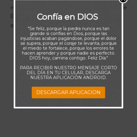
integridad a la que Dios nos llama y obtendremos de
Confía en DIOS
Él la fuerza para alcanzar los maravillosos planes
que guarda para cada uno de nosotros.
"Se feliz, porque la piedra nunca es tan
grande si confías en Dios, porque las
injusticias acaban pagándose, porque el dolor
se supera, porque el coraje te levanta, porque
el miedo te fortalece, porque los errores te
hacen aprender y porque nadie es perfecto.
DIOS hoy, camina contigo. Feliz Día."
PARA RECIBIR NUESTRO MENSAJE CORTO
DEL DÍA EN TU CELULAR, DESCARGA
NUESTRA APLICACIÓN ANDROID.
DESCARGAR APLICACION