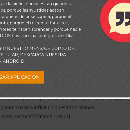
rque la piedra nunca es tan grande si
os, porque las injusticias acaban
orque el dolor se supera, porque el
el de liderazgo, como lo hizo con Josué?
vanta, porque el miedo te fortalece,
ndo nos llama a enfrentar tareas que parecen más grandes
rrores te hacen aprender y porque nadie
quí hay
cuatro pasos
que nos ayudarán a confiar en Él con
 DIOS hoy, camina contigo. Feliz Día."
BIR NUESTRO MENSAJE CORTO DEL
 CELULAR, DESCARGA NUESTRA
N ANDROID.
uras como si estuviéramos buscando un tesoro. Con la ayud
GAR APLICACION
y aprenderemos a aplicarla a nuestras circunstancias.
nto y nuestro comportamiento. Al meditar en las verdades
 y comienzan a influir en nuestras acciones.
pecar contra ti.”
(Salmos 119:11)