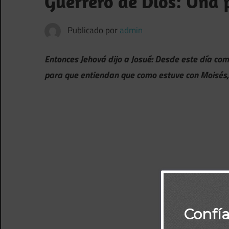
Guerrero de Dios: Una 
Publicado por
admin
Entonces Jehová dijo a Josué: Desde este día com
para que entiendan que como estuve con Moisés, a
Confí