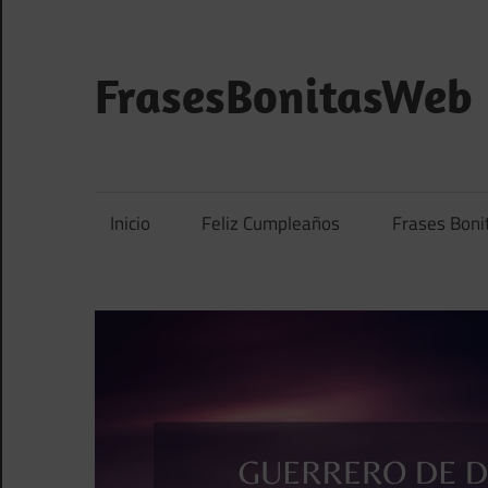
Saltar
al
contenido
FrasesBonitasWeb
Frases
bonitas,
frases
Inicio
Feliz Cumpleaños
Frases Boni
de
amor
y
frases
de
reflexión
diarias