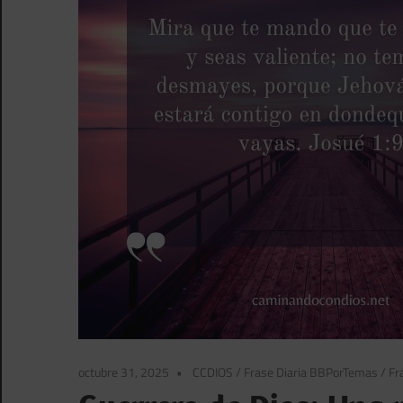
octubre 31, 2025
CCDIOS
/
Frase Diaria BBPorTemas
/
Fr