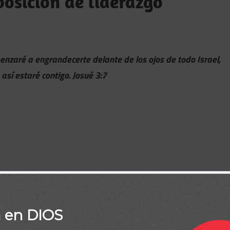
posición de liderazgo
enzaré a engrandecerte delante de los ojos de todo Israel,
sí estaré contigo. Josué 3:7
a en DIOS