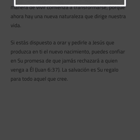
manera de vivir comienza a transformarse, porque
ahora hay una nueva naturaleza que dirige nuestra
vida.
Si estás dispuesto a orar y pedirle a Jesús que
produzca en ti el nuevo nacimiento, puedes confiar
en Su promesa de que jamás rechazará a quien
venga a Él (Juan 6:37). La salvación es Su regalo
para todo aquel que cree.