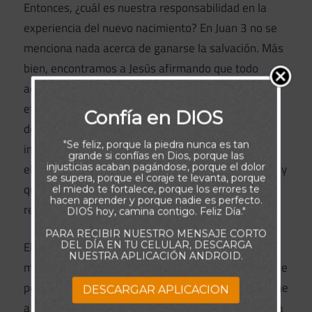
Entonces, ¿cuál es nuestra responsabilidad en la
experiencia del nuevo nacimiento? En Juan 3 no se
menciona nada acerca de ganarse la salvación. Más
bien, encontramos a Jesús afirmando que todo
aquel que confía en Él será salvo y tendrá vida
eterna. En esencia, Jesús nos dice: “¿Quieres nacer
Confía en DIOS
de nuevo? Entonces debes poner tu fe en Mí”. Esto
"Se feliz, porque la piedra nunca es tan
implica creer que Él es exactamente quien dice ser:
grande si confías en Dios, porque las
el Hijo de Dios. Significa creer que Él es el Salvador y
injusticias acaban pagándose, porque el dolor
se supera, porque el coraje te levanta, porque
que murió por tus pecados. Y también implica
el miedo te fortalece, porque los errores te
hacen aprender y porque nadie es perfecto.
rendirle tu vida por completo.
DIOS hoy, camina contigo. Feliz Día."
PARA RECIBIR NUESTRO MENSAJE CORTO
DEL DÍA EN TU CELULAR, DESCARGA
El nuevo nacimiento describe algo que ocurre en lo
NUESTRA APLICACIÓN ANDROID.
más profundo de nuestro ser. En el momento en que
ponemos nuestra fe en Jesús, el Espíritu Santo viene
DESCARGAR APLICACION
a habitar en nosotros. A partir de entonces, nuestra