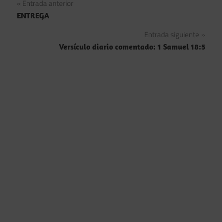
Navegación
Entrada anterior
ENTREGA
de
Entrada siguiente
entradas
Versículo diario comentado: 1 Samuel 18:5