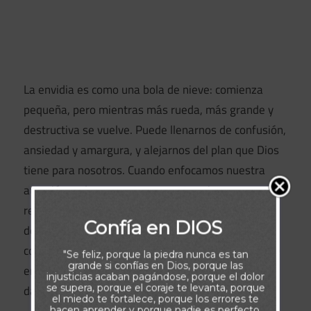
La envidia es como una bola de nieve: comienza
pequeña, pero mientras más rueda, más grande y
destructiva se vuelve. Puede llenarnos de confusión,
ansiedad y amargura, y alejarnos del plan que Dios
tiene para nosotros. Cuando enfocamos nuestra
atención en lo que no tenemos, terminamos
resentidos hacia quienes sí poseen aquello que
Confía en DIOS
deseamos. Esa actitud no solo daña nuestro
corazón, sino que también deshonra a Dios, porque
"Se feliz, porque la piedra nunca es tan
grande si confías en Dios, porque las
en el fondo la envidia le dice: “No confío en que me
injusticias acaban pagándose, porque el dolor
se supera, porque el coraje te levanta, porque
das lo mejor.”
el miedo te fortalece, porque los errores te
hacen aprender y porque nadie es perfecto.