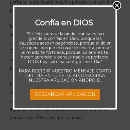
perfecta, pero desde nuestra perspectiva terrenal
pueden parecer caóticos e incomprensibles.
Confía en DIOS
La historia de Ester nos anima a confiar en la
voluntad y los propósitos de Dios, sin importar lo
"Se feliz, porque la piedra nunca es tan
grande si confías en Dios, porque las
que suceda. Todo creyente tiene un llamado del
injusticias acaban pagándose, porque el dolor
se supera, porque el coraje te levanta, porque
Señor (2 Tesalonicenses 1:11-12). Él guía
el miedo te fortalece, porque los errores te
hacen aprender y porque nadie es perfecto.
continuamente a cada uno de Sus hijos en la obra
DIOS hoy, camina contigo. Feliz Día."
que ha preparado específicamente para su vida.
PARA RECIBIR NUESTRO MENSAJE CORTO
DEL DÍA EN TU CELULAR, DESCARGA
NUESTRA APLICACIÓN ANDROID.
El llamado de Dios incluye no solo lo que hacemos,
sino también quiénes somos. Cada experiencia es
DESCARGAR APLICACION
una herramienta que Él utiliza para moldearnos,
equiparnos y afinarnos para convertirnos en la
persona que Él quiere que seamos.