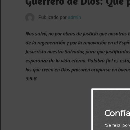
Guerrero de Dios: Que 
Publicado por
admin
Nos salvó, no por obras de justicia que nosotros 
de la regeneración y por la renovación en el Esp
Jesucristo nuestro Salvador, para que justificado
esperanza de la vida eterna. Palabra fiel es esta
los que creen en Dios procuren ocuparse en buena
3:5-8
Confí
"Se feliz, po