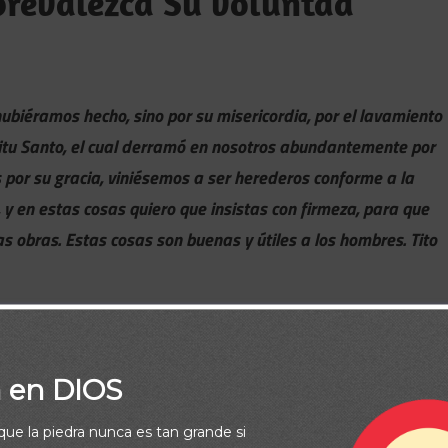
prevalezca Su voluntad
hubiéramos hecho, sino por su misericordia, por el lavamiento
íritu Santo, el cual derramó en nosotros abundantemente por
s por su gracia, viniésemos a ser herederos conforme a la
, y en estas cosas quiero que insistas con firmeza, para que
s obras. Estas cosas son buenas y útiles a los hombres. Tito
a en DIOS
rque la piedra nunca es tan grande si