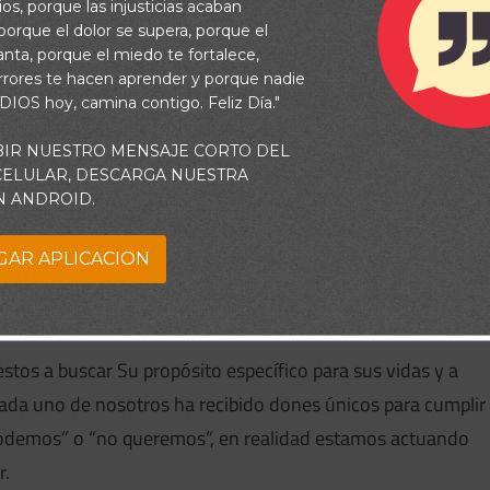
os, porque las injusticias acaban
orque el dolor se supera, porque el
vanta, porque el miedo te fortalece,
rrores te hacen aprender y porque nadie
 DIOS hoy, camina contigo. Feliz Día."
BIR NUESTRO MENSAJE CORTO DEL
 CELULAR, DESCARGA NUESTRA
N ANDROID.
vir a Dios, ¿cómo respondes? ¿Dices que sí, aunque no te
 porque estás demasiado ocupado o piensas que no estás
GAR APLICACION
 negarte a servir a Dios puede ser una forma sutil de
stra voluntad por encima de la Suya.
stos a buscar Su propósito específico para sus vidas y a
Cada uno de nosotros ha recibido dones únicos para cumplir
odemos” o “no queremos”, en realidad estamos actuando
r.