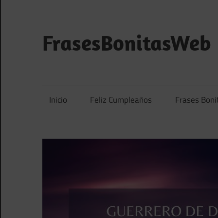
Saltar
al
contenido
FrasesBonitasWeb
Frases
bonitas,
frases
Inicio
Feliz Cumpleaños
Frases Boni
de
amor
y
frases
de
reflexión
diarias