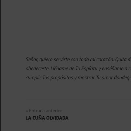
Señor, quiero servirte con todo mi corazón. Quita 
obedecerte. Lléname de Tu Espíritu y enséñame a 
cumplir Tus propósitos y mostrar Tu amor dondequ
Navegación
Entrada anterior
LA CUÑA OLVIDADA
de