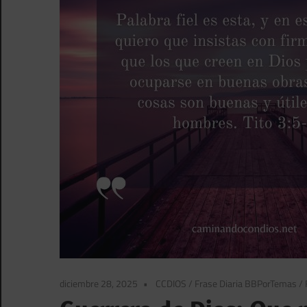
diciembre 28, 2025
CCDIOS
/
Frase Diaria BBPorTemas
/