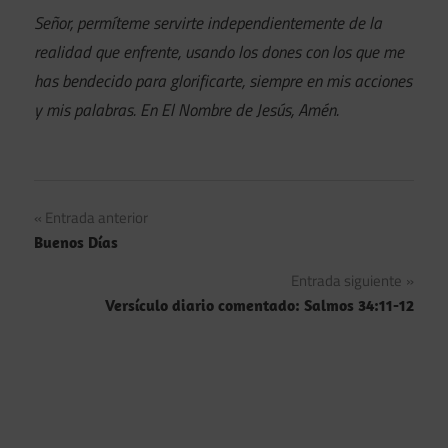
Señor, permíteme servirte independientemente de la
realidad que enfrente, usando los dones con los que me
has bendecido para glorificarte, siempre en mis acciones
y mis palabras. En El Nombre de Jesús, Amén.
Navegación
Entrada anterior
Buenos Días
de
Entrada siguiente
entradas
Versículo diario comentado: Salmos 34:11-12