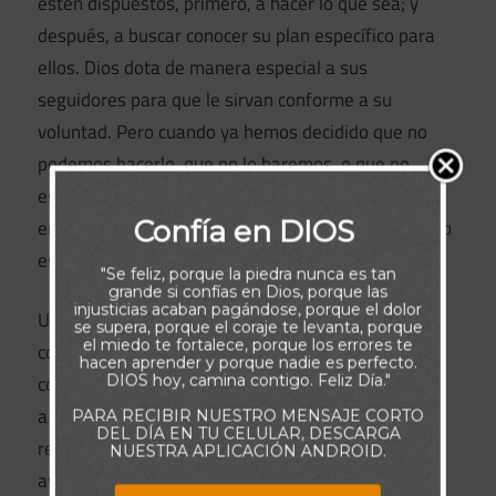
estén dispuestos, primero, a hacer lo que sea; y
después, a buscar conocer su plan específico para
ellos. Dios dota de manera especial a sus
seguidores para que le sirvan conforme a su
voluntad. Pero cuando ya hemos decidido que no
podemos hacerlo, que no lo haremos, o que no
estamos bien preparados, estamos actuando
Confía en DIOS
entonces de acuerdo con nuestra voluntad, y eso no
está bien.
"Se feliz, porque la piedra nunca es tan
grande si confías en Dios, porque las
injusticias acaban pagándose, porque el dolor
Usted puede servir al Señor como buen padre, o
se supera, porque el coraje te levanta, porque
el miedo te fortalece, porque los errores te
como quien comparte el evangelio con sus
hacen aprender y porque nadie es perfecto.
compañeros de trabajo, o como amigo que escucha
DIOS hoy, camina contigo. Feliz Día."
a quienes estén sufriendo. No hay ninguna
PARA RECIBIR NUESTRO MENSAJE CORTO
DEL DÍA EN TU CELULAR, DESCARGA
restricción en lo que Dios puede hacer con un
NUESTRA APLICACIÓN ANDROID.
ayudador dispuesto. El poder de su Espíritu supera