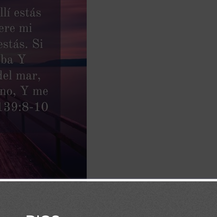
 Diaria Biblia
/
Frase Diaria Loaded
/
Frases Diarias