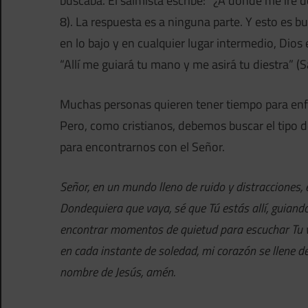
buscaba. El salmista escribe: “¿A dónde me iré d
8). La respuesta es a ninguna parte. Y esto es b
en lo bajo y en cualquier lugar intermedio, Dios 
“Allí me guiará tu mano y me asirá tu diestra” (S
Muchas personas quieren tener tiempo para enfo
Pero, como cristianos, debemos buscar el tipo d
para encontrarnos con el Señor.
Señor, en un mundo lleno de ruido y distracciones,
Dondequiera que vaya, sé que Tú estás allí, guian
encontrar momentos de quietud para escuchar Tu vo
en cada instante de soledad, mi corazón se llene de
nombre de Jesús, amén.