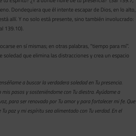
e tu Espíritu? ¿Y a dónde huiré de tu presencia?”(Sal 139.7,
ueno. Dondequiera que él intente escapar de Dios, en lo alto,
está allí. Y no solo está presente, sino también involucrado:
al 139.10).
carse en sí mismas; en otras palabras, “tiempo para mí”.
e soledad que elimina las distracciones y crea un espacio
 enséñame a buscar la verdadera soledad en Tu presencia.
do mis pasos y sosteniéndome con Tu diestra. Ayúdame a
z, para ser renovado por Tu amor y para fortalecer mi fe. Que
 Tu paz y mi espíritu sea alimentado con Tu verdad. En el