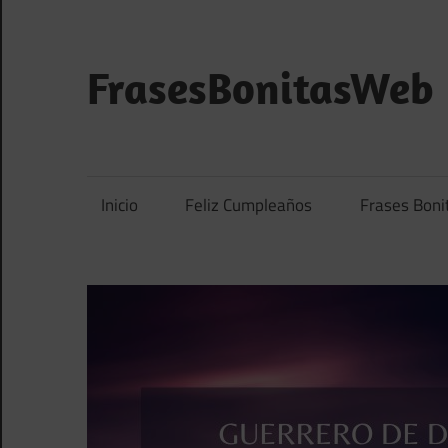
Saltar
al
contenido
FrasesBonitasWeb
Frases
bonitas,
frases
Inicio
Feliz Cumpleaños
Frases Boni
de
amor
y
frases
de
reflexión
diarias