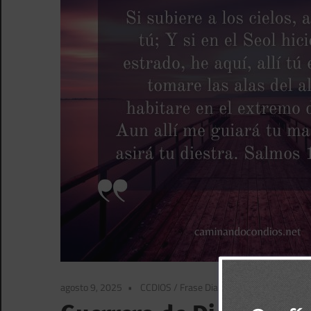
agosto 9, 2025
CCDIOS
/
Frase Diaria BBPorTemas
/
Frase