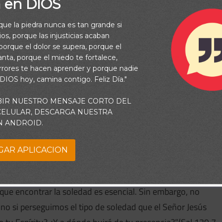
a estaremos solos
a en DIOS
rque la piedra nunca es tan grande si
os, porque las injusticias acaban
orque el dolor se supera, porque el
l hiciere mi estrado, he aquí, allí tú estás. Si tomare las alas
vanta, porque el miedo te fortalece,
rrores te hacen aprender y porque nadie
lí me guiará tu mano, Y me asirá tu diestra. Salmos 139:8-10
 DIOS hoy, camina contigo. Feliz Día."
dejando incluso a sus discípulos atrás. Podríamos
BIR NUESTRO MENSAJE CORTO DEL
 CELULAR, DESCARGA NUESTRA
ando se renovaba después de la intensidad del ministerio.
N ANDROID.
nte estar solo, sino encontrar un espacio para encontrarse y
a es la verdadera oferta de la soledad: un silencio que nos
GAR APLICACION
que encontrar la soledad es esencial. Sin embargo, no
o si perseguimos el tipo de soledad que el Señor Jesús