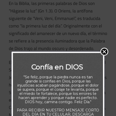
En la Biblia, las primeras palabras de Dios son
“Hágase la luz” (Gn 1.3). O Oriens, la antífona
siguiente de “Veni, Veni, Emmanuel”, es traducida
como “la primera luz del día”. Originalmente con el
significado del amanecer de un nuevo día, el término
se refiere a la presencia iluminadora que la Palabra
de Dios trajo al mundo oscuro y desordenado.
El mismo lenguaje describe la nueva creación que el
Confía en DIOS
Señor nos trae (2 Co 5.7). Juan dice que en el Señor
Jesús —el Verbo eterno— está la vida, “la luz de los
"Se feliz, porque la piedra nunca es tan
grande si confías en Dios, porque las
hombres [que] en las tinieblas resplandece” (Jn 1.4,
injusticias acaban pagándose, porque el dolor
se supera, porque el coraje te levanta, porque
5). A los demás evangelistas tampoco se les escapa
el miedo te fortalece, porque los errores te
hacen aprender y porque nadie es perfecto.
esta conexión. Cuando el Señor Jesús se muda a
DIOS hoy, camina contigo. Feliz Día."
Capernaum después del arresto de Juan el Bautista,
PARA RECIBIR NUESTRO MENSAJE CORTO
Mateo recuerda la profecía de Isaías sobre la luz
DEL DÍA EN TU CELULAR, DESCARGA