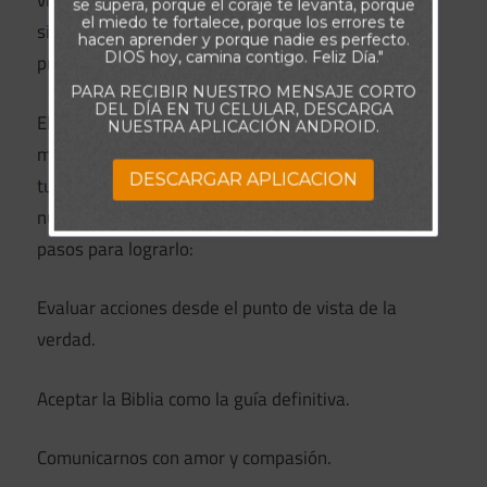
vida debe construirse en la fiabilidad del evangelio
se supera, porque el coraje te levanta, porque
el miedo te fortalece, porque los errores te
si queremos resistir las tormentas que se
hacen aprender y porque nadie es perfecto.
DIOS hoy, camina contigo. Feliz Día."
presenten.
PARA RECIBIR NUESTRO MENSAJE CORTO
DEL DÍA EN TU CELULAR, DESCARGA
El proverbio de hoy dice: “Nunca se aparten de ti la
NUESTRA APLICACIÓN ANDROID.
misericordia y la verdad… Escríbelas en la tabla de
DESCARGAR APLICACION
tu corazón” (Pr 3.3). La verdad debería ser parte de
nuestra naturaleza, como respirar. He aquí cinco
pasos para lograrlo:
Evaluar acciones desde el punto de vista de la
verdad.
Aceptar la Biblia como la guía definitiva.
Comunicarnos con amor y compasión.