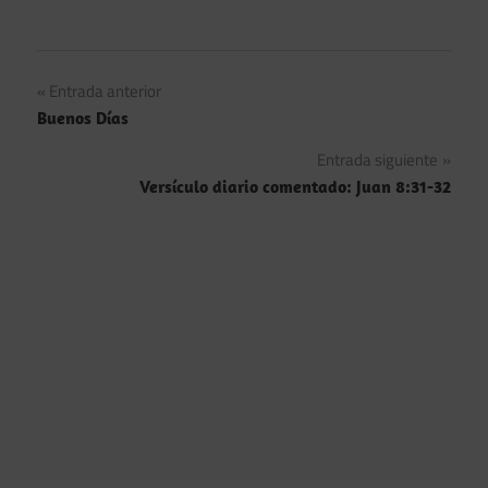
Navegación
Entrada anterior
Buenos Días
de
Entrada siguiente
entradas
Versículo diario comentado: Juan 8:31-32