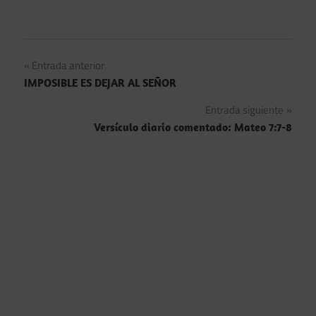
Navegación
Entrada anterior
IMPOSIBLE ES DEJAR AL SEÑOR
de
Entrada siguiente
entradas
Versículo diario comentado: Mateo 7:7-8