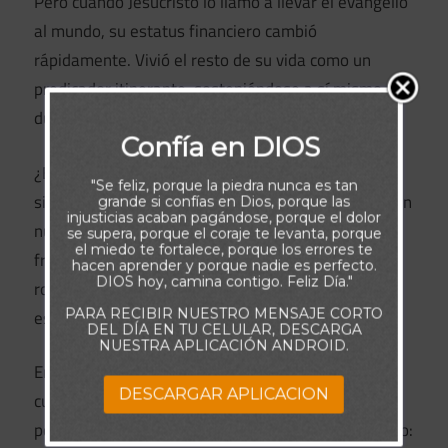
Pero cuando Jesucristo lo llamó a llevar el evangelio
al mundo, su estatus financiero cambió
rápidamente. Vivió el resto de su vida como un
predicador itinerante, sosteniéndose a sí mismo
durante sus viajes misioneros al practicar su oficio.
Confía en DIOS
¿Era poderoso? A los ojos del mundo, Pablo era
"Se feliz, porque la piedra nunca es tan
simplemente un predicador extraño y atrevido de un
grande si confías en Dios, porque las
injusticias acaban pagándose, porque el dolor
nuevo mensaje. Entraba y salía de prisión,
se supera, porque el coraje te levanta, porque
el miedo te fortalece, porque los errores te
frecuentemente enfrentado con quienes lo
hacen aprender y porque nadie es perfecto.
DIOS hoy, camina contigo. Feliz Día."
rodeaban, y además lidiaba con una aflicción no
PARA RECIBIR NUESTRO MENSAJE CORTO
especificada (2 Corintios 12:7).
DEL DÍA EN TU CELULAR, DESCARGA
NUESTRA APLICACIÓN ANDROID.
En sus propias fuerzas, Pablo era tan débil como
DESCARGAR APLICACION
cualquier hombre. Sin embargo, tenía acceso al
poder más asombroso que el mundo había conocido: