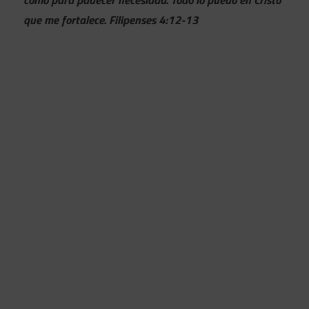
como para padecer necesidad. Todo lo puedo en Cristo
que me fortalece. Filipenses 4:12-13