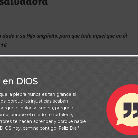
 salvadora
dado a su Hijo unigénito, para que todo aquel que en él
:16
a en DIOS
rque la piedra nunca es tan grande si
os, porque las injusticias acaban
orque el dolor se supera, porque el
vanta, porque el miedo te fortalece,
rrores te hacen aprender y porque nadie
 DIOS hoy, camina contigo. Feliz Día."