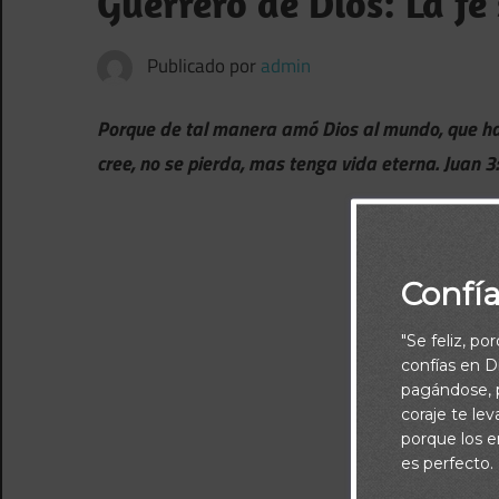
Guerrero de Dios: La fe
Publicado por
admin
Porque de tal manera amó Dios al mundo, que ha 
cree, no se pierda, mas tenga vida eterna. Juan 3
Confí
"Se feliz, po
confías en Di
pagándose, p
coraje te le
porque los e
es perfecto.