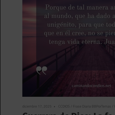
diciembre 17, 2025
CCDIOS
/
Frase Diaria BBPorTemas
/