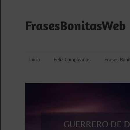
Saltar
al
contenido
FrasesBonitasWeb
Frases
bonitas,
frases
Inicio
Feliz Cumpleaños
Frases Boni
de
amor
y
frases
de
reflexión
diarias