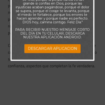
grande si confías en Dios, porque las
podíamos salvarnos a nosotros mismos. Aun
injusticias acaban pagándose, porque el dolor
se supera, porque el coraje te levanta, porque
nuestras mejores obras están manchadas por el
el miedo te fortalece, porque los errores te
pecado. Pero cuando confiamos en la obra
hacen aprender y porque nadie es perfecto.
DIOS hoy, camina contigo. Feliz Día."
redentora de Cristo, somos perdonados y hechos
PARA RECIBIR NUESTRO MENSAJE CORTO
parte de la familia de Dios.
DEL DÍA EN TU CELULAR, DESCARGA
NUESTRA APLICACIÓN ANDROID.
Comprender estas verdades es esencial para una fe
DESCARGAR APLICACION
correcta. Sin embargo, el conocimiento por sí solo no
salva. Debe ir acompañado de convicción y
confianza, aspectos que completan la fe verdadera.