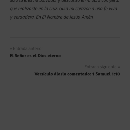
solo tú eres mi Salvador y descanso en la obra completa
que realizaste en la cruz. Guía mi corazón a una fe viva
y verdadera. En El Nombre de Jesús, Amén.
Navegación
Entrada anterior
El Señor es el Dios eterno
de
Entrada siguiente
entradas
Versículo diario comentado: 1 Samuel 1:10