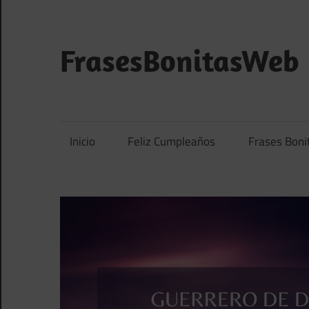
Saltar
al
contenido
FrasesBonitasWeb
Frases
bonitas,
frases
Inicio
Feliz Cumpleaños
Frases Boni
de
amor
y
frases
de
reflexión
diarias