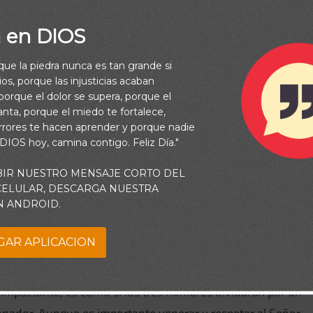
char mejor a Dios
a en DIOS
rque la piedra nunca es tan grande si
s rostros, y tuvieron gran temor. Entonces Jesús se acercó y
os, porque las injusticias acaban
orque el dolor se supera, porque el
do ellos los ojos, a nadie vieron sino a Jesús solo. Mateo
vanta, porque el miedo te fortalece,
rrores te hacen aprender y porque nadie
 DIOS hoy, camina contigo. Feliz Día."
asa con alguien, mejor entiende a esa persona? Nuestra
BIR NUESTRO MENSAJE CORTO DEL
 tenemos una conexión cercana con Él, no estamos orando a
 CELULAR, DESCARGA NUESTRA
N ANDROID.
ez de eso, estamos hablando con el Dios que nos ama, nos
cambia nuestra manera de acercarnos a Él, ¿verdad?
GAR APLICACION
 testigos de la transfiguración del Señor Jesús y estaban
 impactante, es como si los tres hombres olvidaran por un