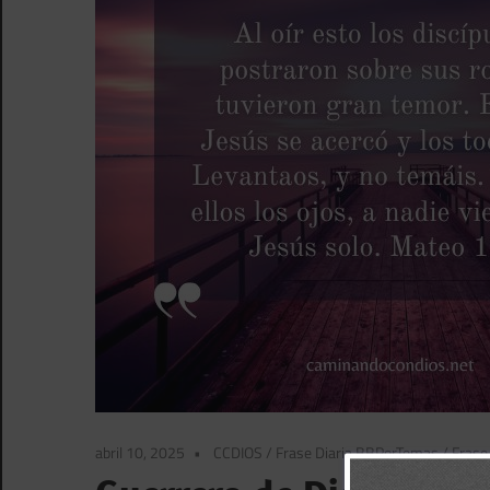
abril 10, 2025
CCDIOS
/
Frase Diaria BBPorTemas
/
Frase 