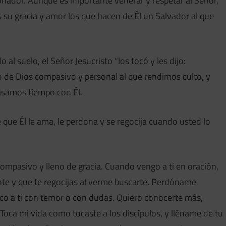
ador. Aunque es importante venerar y respetar al Señor,
su gracia y amor los que hacen de Él un Salvador al que
 al suelo, el Señor Jesucristo “los tocó y les dijo:
po de Dios compasivo y personal al que rendimos culto, y
samos tiempo con Él.
de que Él le ama, le perdona y se regocija cuando usted lo
ompasivo y lleno de gracia. Cuando vengo a ti en oración,
 y que te regocijas al verme buscarte. Perdóname
co a ti con temor o con dudas. Quiero conocerte más,
 Toca mi vida como tocaste a los discípulos, y lléname de tu