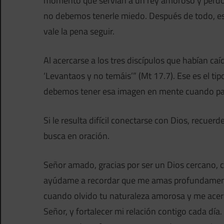
momento que servían a un rey amoroso y perdon
no debemos tenerle miedo. Después de todo, es 
vale la pena seguir.
Al acercarse a los tres discípulos que habían caído
‘Levantaos y no temáis’” (Mt 17.7). Ese es el ti
debemos tener esa imagen en mente cuando pa
Si le resulta difícil conectarse con Dios, recuer
busca en oración.
Señor amado, gracias por ser un Dios cercano, c
ayúdame a recordar que me amas profundamente
cuando olvido tu naturaleza amorosa y me acer
Señor, y fortalecer mi relación contigo cada día.