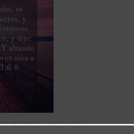
Diaria Biblia
/
Frase Diaria Loaded
/
Frases Diarias