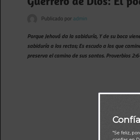
Guerrero de Dios: El po
Publicado por
admin
Porque Jehová da la sabiduría, Y de su boca viene
sabiduría a los rectos; Es escudo a los que camin
preserva el camino de sus santos. Proverbios 2:6
Confí
"Se feliz, po
confías en Di