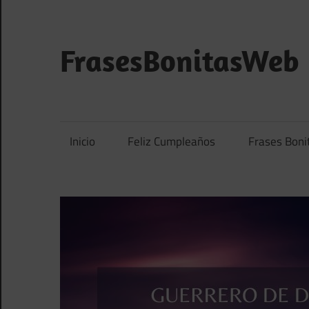
Saltar
al
contenido
FrasesBonitasWeb
Frases
bonitas,
frases
Inicio
Feliz Cumpleaños
Frases Boni
de
amor
y
frases
de
reflexión
diarias