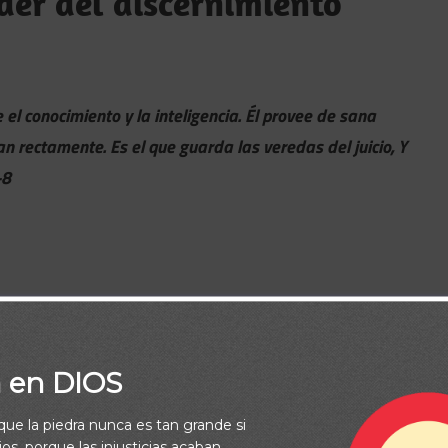
der del discernimiento
 el conocimiento y la inteligencia. Él provee de sana
an rectamente. Es el que guarda las veredas del juicio, Y
-8
a en DIOS
rque la piedra nunca es tan grande si
os, porque las injusticias acaban