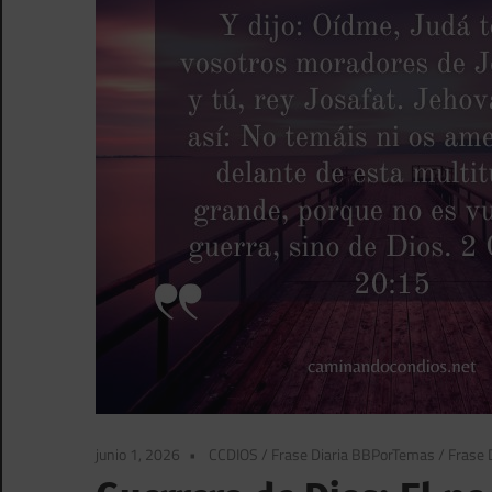
junio 1, 2026
CCDIOS
/
Frase Diaria BBPorTemas
/
Frase D