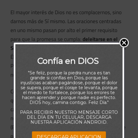
El mayor interés de Dios no es complacernos, sino
darnos más de Sí mismo. Las oraciones centradas
en uno mismo pasan por alto el primer requisito
para que la promesa se cumpla:
deleitarse en el
Señor
. Se espera que disfrutemos pasar tiempo con
Él, en comunión y servicio. A medida que leemos Su
Confía en DIOS
Palabra y oramos, experimentamos Su obra en
"Se feliz, porque la piedra nunca es tan
nuestra vida, y nuestra fe en Él se profundiza.
grande si confías en Dios, porque las
injusticias acaban pagándose, porque el dolor
se supera, porque el coraje te levanta, porque
Con el tiempo, nuestra creciente confianza indica
el miedo te fortalece, porque los errores te
hacen aprender y porque nadie es perfecto.
que comenzamos a aprender los pensamientos y
DIOS hoy, camina contigo. Feliz Día."
caminos de Dios. Él remodelará los deseos de
PARA RECIBIR NUESTRO MENSAJE CORTO
DEL DÍA EN TU CELULAR, DESCARGA
nuestro corazón para que coincidan con los Suyos
NUESTRA APLICACIÓN ANDROID.
(Ezequiel 36:25-27), aunque lo que Él provea puede
parecer muy diferente de lo que solicitamos. En
DESCARGAR APLICACION