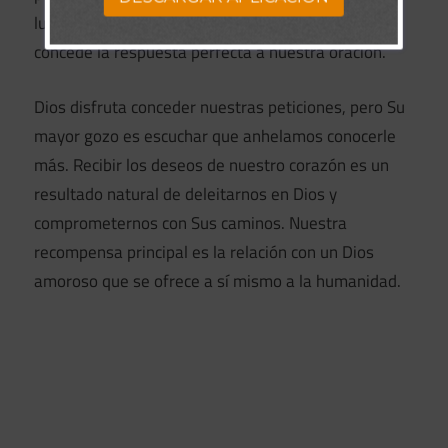
lugar de darnos lo que creemos que queremos, Él
concede la respuesta perfecta a nuestra oración.
Dios disfruta conceder nuestras peticiones, pero Su
mayor gozo es escuchar que anhelamos conocerle
más. Recibir los deseos de nuestro corazón es un
resultado natural de deleitarnos en Dios y
comprometernos con Sus caminos. Nuestra
recompensa principal es la relación con un Dios
amoroso que se ofrece a sí mismo a la humanidad.