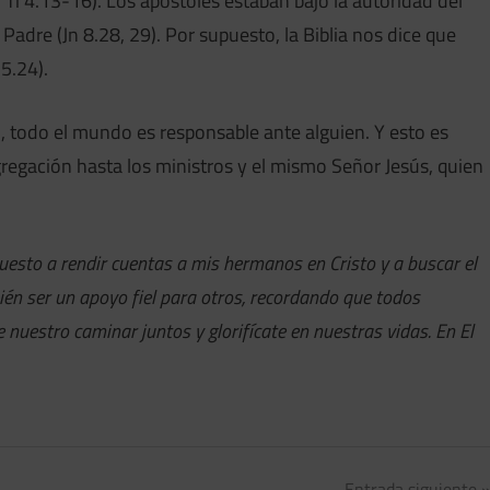
 Ti 4.13-16). Los apóstoles estaban bajo la autoridad del
 Padre (Jn 8.28, 29). Por supuesto, la Biblia nos dice que
 5.24).
 todo el mundo es responsable ante alguien. Y esto es
ngregación hasta los ministros y el mismo Señor Jesús, quien
uesto a rendir cuentas a mis hermanos en Cristo y a buscar el
ién ser un apoyo fiel para otros, recordando que todos
nuestro caminar juntos y glorifícate en nuestras vidas. En El
Entrada siguiente