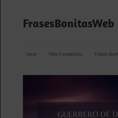
Saltar
al
contenido
FrasesBonitasWeb
Frases
bonitas,
frases
Inicio
Feliz Cumpleaños
Frases Boni
de
amor
y
frases
de
reflexión
diarias