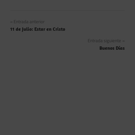
Navegación
Entrada anterior
11 de Julio: Estar en Cristo
de
Entrada siguiente
entradas
Buenos Días