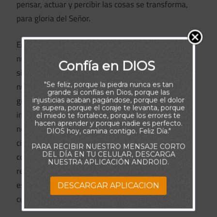
pensar, actuar y percibir las cosas se transforma,
para gloria del Señor.
En definitiva, estando en Cristo saboreamos cosas
nuevas y parafraseando al apostol Pablo, eso
Confía en DIOS
significa que la vida vieja, pasada y desgastada por
"Se feliz, porque la piedra nunca es tan
nuestra imperfección, y desconocimiento de la
grande si confías en Dios, porque las
gracia de Dios
ha terminado, y una vida nueva ha
injusticias acaban pagándose, porque el dolor
se supera, porque el coraje te levanta, porque
iniciado» (2 Corintios 5:17). Antes no teníamos
el miedo te fortalece, porque los errores te
hacen aprender y porque nadie es perfecto.
noción ni sentido del poder de Nuestro Pader de lo
DIOS hoy, camina contigo. Feliz Día."
cielos, ignorábamos el alimento espiritual que
PARA RECIBIR NUESTRO MENSAJE CORTO
DEL DÍA EN TU CELULAR, DESCARGA
constituye servirle, desconocíamos la fuerza y
NUESTRA APLICACIÓN ANDROID.
refugio en el amor a Dios y al prójimo. Pero todas
estas cosas se convierten en nuestra práctica
DESCARGAR APLICACION
cuando estamos en Cristo.