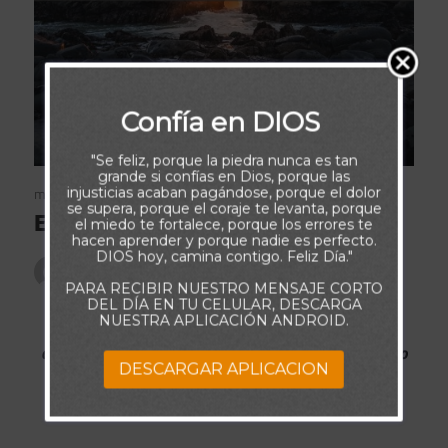
Confía en DIOS
"Se feliz, porque la piedra nunca es tan
grande si confías en Dios, porque las
mayo 3, 2019
1000 Frases Motivadoras
injusticias acaban pagándose, porque el dolor
se supera, porque el coraje te levanta, porque
Errar Es Aprender a Avanzar
el miedo te fortalece, porque los errores te
hacen aprender y porque nadie es perfecto.
DIOS hoy, camina contigo. Feliz Día."
Publicado por
admin
PARA RECIBIR NUESTRO MENSAJE CORTO
DEL DÍA EN TU CELULAR, DESCARGA
NUESTRA APLICACIÓN ANDROID.
Si no te equivocas no aprendes, si no aprendes no
cambias, si no cambias no avanzarás, sin avanzar no
DESCARGAR APLICACION
llegarás a tu destino.