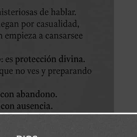
Diaria Biblia
/
Frase Diaria Loaded
/
Frases Diarias