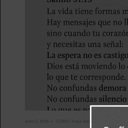
enero 5, 2026
CCDIOS
/
Frase Diaria BBPorTemas
/
Frase 