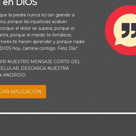
a en DIOS
o
rque la piedra nunca es tan grande si
os, porque las injusticias acaban
orque el dolor se supera, porque el
vanta, porque el miedo te fortalece,
ECTO.
rrores te hacen aprender y porque nadie
 DIOS hoy, camina contigo. Feliz Día."
BIR NUESTRO MENSAJE CORTO DEL
 CELULAR, DESCARGA NUESTRA
N ANDROID.
GAR APLICACION