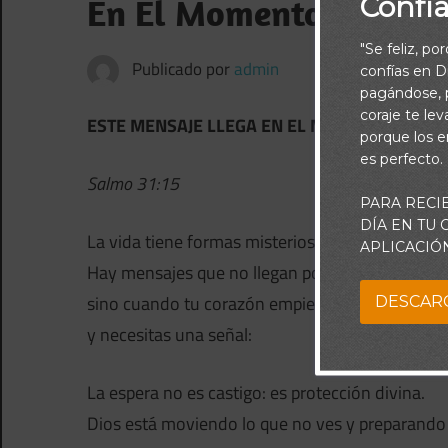
Confí
En El Momento Perfect
"Se feliz, po
Publicado por
admin
confías en Di
pagándose, p
coraje te le
ESTE MENSAJE LLEGA EN EL MOMENTO PERF
porque los e
es perfecto.
Salmo 31:15
PARA RECI
DÍA EN TU
La vida tiene formas misteriosas de hablar.
APLICACIÓ
Hay mensajes que no llegan por casualidad,
sino cuando tu corazón empieza a cansarse
DESCAR
y necesitas una señal:
La espera no es castigo: es protección divina.
Dios está moviendo lo que no ves y preparando