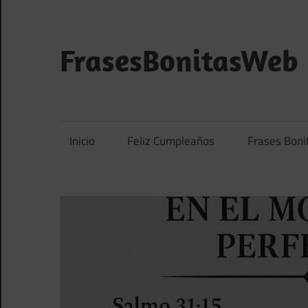
Saltar
al
contenido
FrasesBonitasWeb
Frases
bonitas,
frases
Inicio
Feliz Cumpleaños
Frases Boni
de
amor
y
frases
de
reflexión
diarias