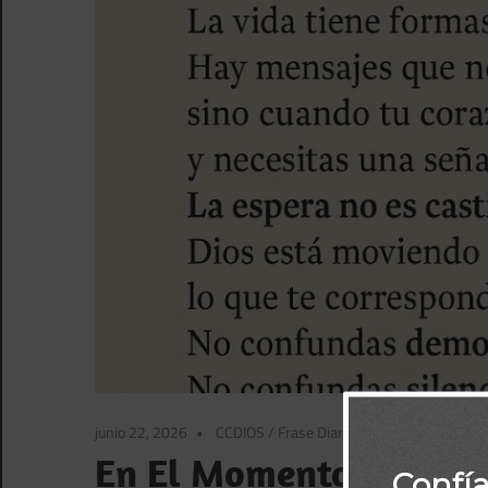
junio 22, 2026
CCDIOS
/
Frase Diaria BBPorTemas
/
Frase
En El Momento Perfect
Confí