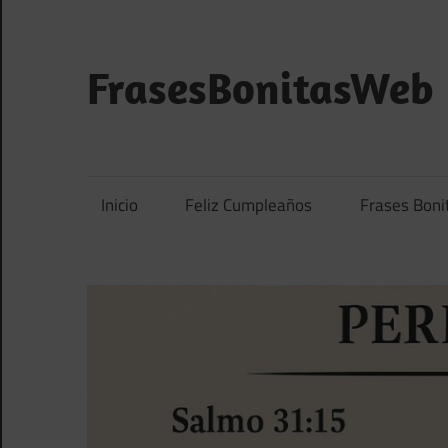
Saltar
al
contenido
FrasesBonitasWeb
Frases
bonitas,
frases
Inicio
Feliz Cumpleaños
Frases Boni
de
amor
y
frases
de
reflexión
diarias