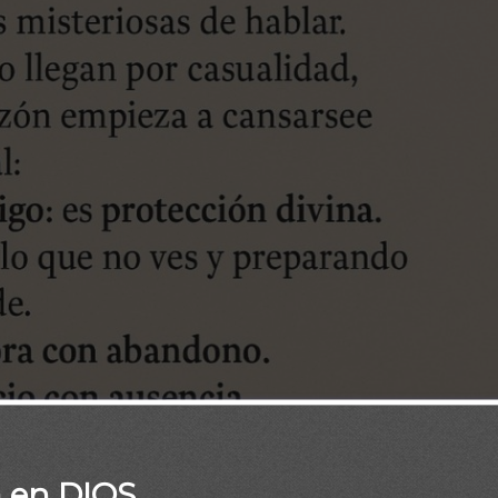
 Diaria Biblia
/
Frase Diaria Loaded
/
Frases Diarias
o
a en DIOS