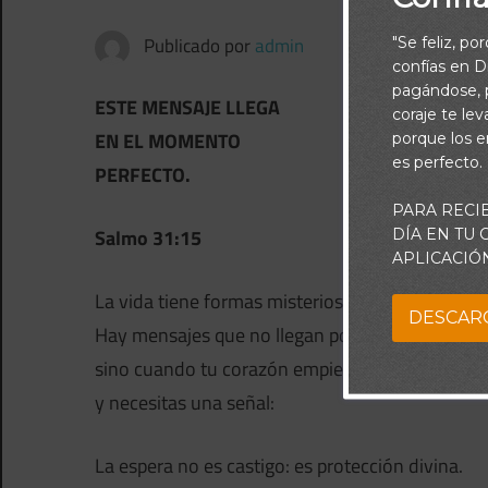
Publicado por
admin
"Se feliz, po
confías en Di
pagándose, p
ESTE MENSAJE LLEGA
coraje te le
EN EL MOMENTO
porque los e
es perfecto.
PERFECTO.
PARA RECI
Salmo 31:15
DÍA EN TU
APLICACIÓ
La vida tiene formas misteriosas de hablar.
DESCAR
Hay mensajes que no llegan por casualidad,
sino cuando tu corazón empieza a cansarse
y necesitas una señal:
La espera no es castigo: es protección divina.