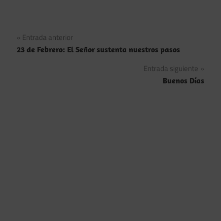
Navegación
Entrada anterior
23 de Febrero: El Señor sustenta nuestros pasos
de
Entrada siguiente
entradas
Buenos Días