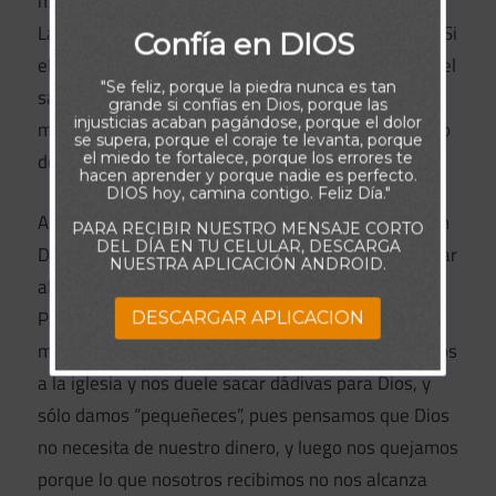
monedas de oro y se las diò al mendigo.
La moraleja de esta historia nos hace reflexionar. “Si
Confía en DIOS
el mendigo le hubiese dado, mas mazorcas ò todo el
"Se feliz, porque la piedra nunca es tan
saco de mazorcas al rey, hubiese recibido de la
grande si confías en Dios, porque las
injusticias acaban pagándose, porque el dolor
misma manera, mas monedas de oro ò todo el saco
se supera, porque el coraje te levanta, porque
el miedo te fortalece, porque los errores te
de monedas”
hacen aprender y porque nadie es perfecto.
DIOS hoy, camina contigo. Feliz Día."
Así, nos pasa muchas veces en nuestra relación con
PARA RECIBIR NUESTRO MENSAJE CORTO
DEL DÍA EN TU CELULAR, DESCARGA
Dios, pues el rey de esta historia se puede comparar
NUESTRA APLICACIÓN ANDROID.
al Rey de la plata y del oro, que es Dios Nuestro
Padre, el cual exige a sus hijos dar de la misma
DESCARGAR APLICACION
manera que reciben; ya que muchas veces asistimos
a la iglesia y nos duele sacar dádivas para Dios, y
sólo damos “pequeñeces”, pues pensamos que Dios
no necesita de nuestro dinero, y luego nos quejamos
porque lo que nosotros recibimos no nos alcanza