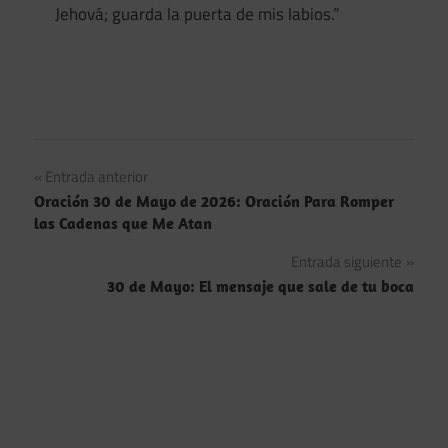
Jehová; guarda la puerta de mis labios.”
Navegación
Entrada anterior
Oración 30 de Mayo de 2026: Oración Para Romper
de
las Cadenas que Me Atan
entradas
Entrada siguiente
30 de Mayo: El mensaje que sale de tu boca