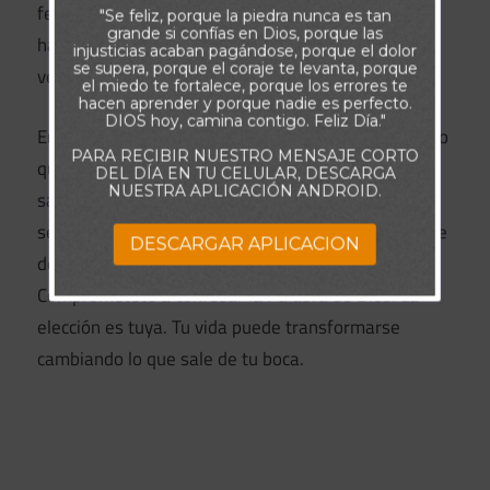
fe. Había pasado por todo tipo de sufrimientos, y
"Se feliz, porque la piedra nunca es tan
grande si confías en Dios, porque las
había experimentado los beneficios de decir la
injusticias acaban pagándose, porque el dolor
se supera, porque el coraje te levanta, porque
verdad de Dios a pesar de sus circunstancias.
el miedo te fortalece, porque los errores te
hacen aprender y porque nadie es perfecto.
DIOS hoy, camina contigo. Feliz Día."
En nuestra cultura, se ha vuelto normal decir todo lo
PARA RECIBIR NUESTRO MENSAJE CORTO
que sentimos sin freno, pero eso no refleja la
DEL DÍA EN TU CELULAR, DESCARGA
NUESTRA APLICACIÓN ANDROID.
sabiduría de Dios y es el camino hacia la ruina
segura. En lugar de eso, guarda tu boca y asegúrate
DESCARGAR APLICACION
de que lo que sale de ella exalta al Señor.
Comprométete a confesar la Palabra de Dios. La
elección es tuya. Tu vida puede transformarse
cambiando lo que sale de tu boca.