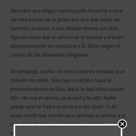
Descubrir que ningún camino podía llevarme a casa
me hizo pensar en la gente que dice que todos los
caminos conducen a una relación eterna con Dios.
Algunos creen que el camino de la bondad y el buen
comportamiento les conducirá a Él. Otros eligen el
camino de las búsquedas religiosas.
Sin embargo, confiar en estos caminos conduce a un
callejón sin salida. Sólo hay un camino hacia la
presencia eterna de Dios. Jesús lo dejó claro cuando
dijo: «Yo soy el camino, la verdad y la vida. Nadie
puede venir al Padre si no es por mí» (Juan 14:6).
Jesús reveló que moriría para abrirnos el camino a la
casa de su Padre: a su presencia y a la vida
verdadera que nos da hoy y por toda la eternidad.