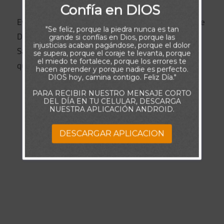
Confía en DIOS
Evita los caminos que no conducen a la presencia de
"Se feliz, porque la piedra nunca es tan
Dios. En lugar de eso, confía en Jesús como
grande si confías en Dios, porque las
injusticias acaban pagándose, porque el dolor
Salvador, pues Él nos ha revelado el único camino
se supera, porque el coraje te levanta, porque
el miedo te fortalece, porque los errores te
que salva y libera.
hacen aprender y porque nadie es perfecto.
DIOS hoy, camina contigo. Feliz Día."
PARA RECIBIR NUESTRO MENSAJE CORTO
DEL DÍA EN TU CELULAR, DESCARGA
NUESTRA APLICACIÓN ANDROID.
DESCARGAR APLICACION