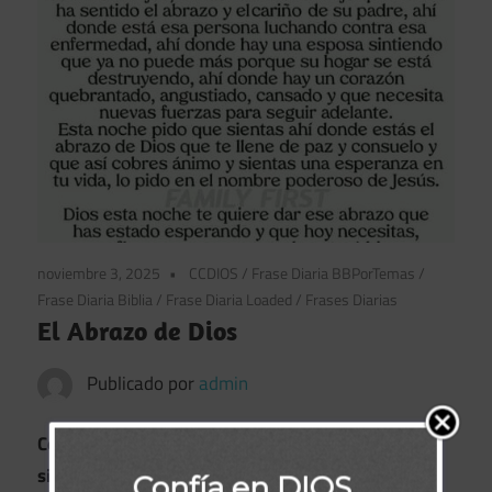
noviembre 3, 2025
CCDIOS
/
Frase Diaria BBPorTemas
/
Frase Diaria Biblia
/
Frase Diaria Loaded
/
Frases Diarias
El Abrazo de Dios
Publicado por
admin
Codician hasta tu cruz…
sin saber el peso que llevas con ella.
Confía en DIOS