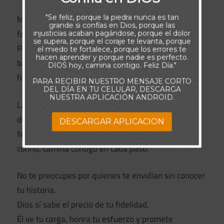
"Se feliz, porque la piedra nunca es tan
Muchos admiran lo que ven por fuera: tu fe, tu
grande si confías en Dios, porque las
fortaleza, tu testimonio…
injusticias acaban pagándose, porque el dolor
se supera, porque el coraje te levanta, porque
Pero no conocen las lágrimas que escondes, las
el miedo te fortalece, porque los errores te
hacen aprender y porque nadie es perfecto.
batallas que libras en silencio, ni el proceso que ha
DIOS hoy, camina contigo. Feliz Día."
forjado tu alma.
PARA RECIBIR NUESTRO MENSAJE CORTO
DEL DÍA EN TU CELULAR, DESCARGA
NUESTRA APLICACIÓN ANDROID.
La cruz que llevas no es símbolo de debilidad, sino
de entrega, resistencia y amor por Dios.
DESCARGAR APLICACION
No todos sabrán entenderla… pero Aquel que te la
confió, camina contigo en cada paso.
No te preocupes por quienes te envidian sin conocer
tu historia.
Dios sí sabe el precio de tu fidelidad.
Él ve tu carga, honra tu esfuerzo y promete