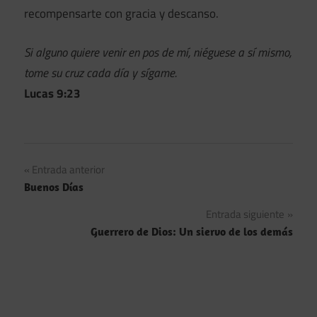
recompensarte con gracia y descanso.
Si alguno quiere venir en pos de mí, niéguese a sí mismo,
tome su cruz cada día y sígame.
Lucas 9:23
Navegación
Entrada anterior
Buenos Días
de
Entrada siguiente
entradas
Guerrero de Dios: Un siervo de los demás