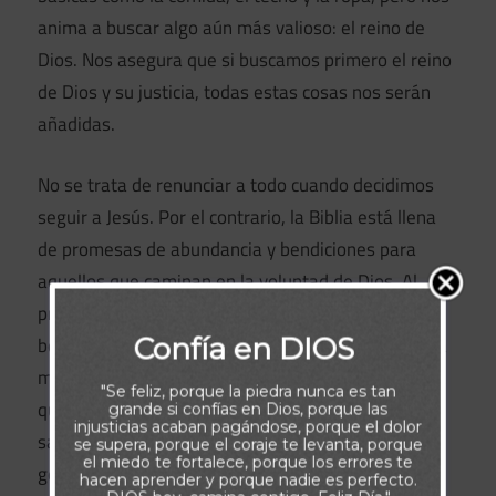
anima a buscar algo aún más valioso: el reino de
Dios. Nos asegura que si buscamos primero el reino
de Dios y su justicia, todas estas cosas nos serán
añadidas.
No se trata de renunciar a todo cuando decidimos
seguir a Jesús. Por el contrario, la Biblia está llena
de promesas de abundancia y bendiciones para
aquellos que caminan en la voluntad de Dios. Al
practicar la generosidad y compartir nuestras
Confía en DIOS
bendiciones con los demás, experimentaremos una
medida de bendición aún mayor. Jesús nos asegura
"Se feliz, porque la piedra nunca es tan
que recibiremos una «medida llena, apretada,
grande si confías en Dios, porque las
injusticias acaban pagándose, porque el dolor
sacudida y desbordante» en respuesta a nuestra
se supera, porque el coraje te levanta, porque
el miedo te fortalece, porque los errores te
generosidad.
hacen aprender y porque nadie es perfecto.